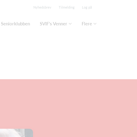
Nyhedsbrev
Tilmelding
Log på
Seniorklubben
SVIF's Venner
Flere