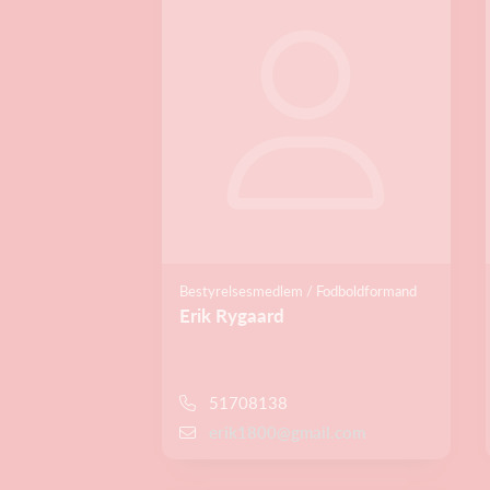
Bestyrelsesmedlem / Fodboldformand
Erik Rygaard
51708138
erik1800@gmail.com