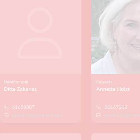
Næstformand
Kasserer
Ditte Zakarias
Annette Holst
61658807
20167202
dzakarias@hotmail.com
pirelli123@iclo