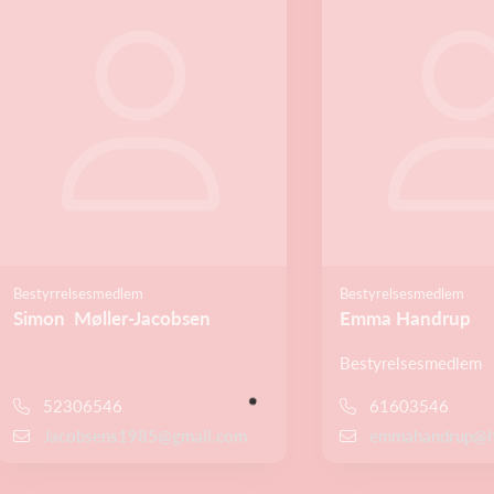
Bestyrrelsesmedlem
Bestyrelsesmedlem
Simon Møller-Jacobsen
Emma Handrup
Bestyrelsesmedlem
52306546
61603546
Jacobsens1985@gmail.com
emmahandrup@h