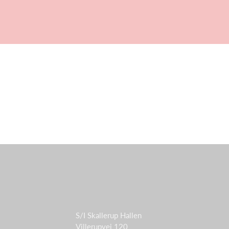
S/I Skallerup Hallen
Villerupvej 120