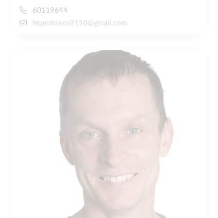
60119644
hepedersen2110@gmail.com