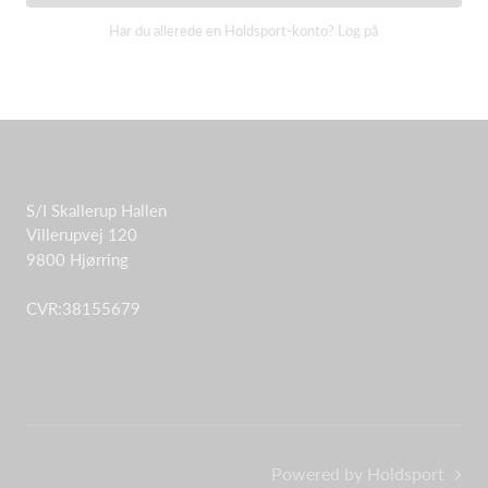
Har du allerede en Holdsport-konto?
Log på
S/I Skallerup Hallen
Villerupvej 120
9800 Hjørring
CVR:38155679
Powered by Holdsport