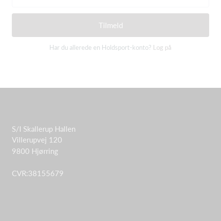
Tilmeld
Har du allerede en Holdsport-konto?
Log på
S/I Skallerup Hallen
Villerupvej 120
9800 Hjørring
CVR:38155679